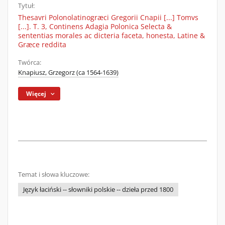
Tytuł:
Thesavri Polonolatinogræci Gregorii Cnapii [...] Tomvs
[...]. T. 3, Continens Adagia Polonica Selecta &
sententias morales ac dicteria faceta, honesta, Latine &
Græce reddita
Twórca:
Knapiusz, Grzegorz (ca 1564-1639)
Więcej
Temat i słowa kluczowe:
Język łaciński -- słowniki polskie -- dzieła przed 1800