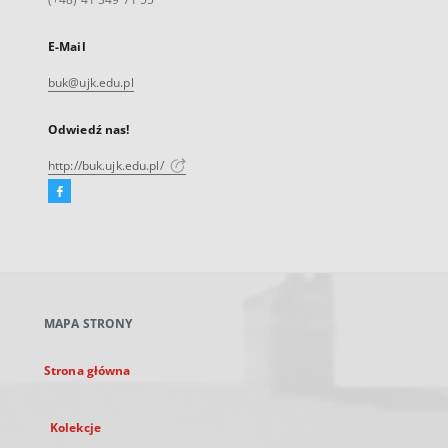
E-Mail
buk@ujk.edu.pl
Odwiedź nas!
http://buk.ujk.edu.pl/
Facebook
Link
zewnętrzny,
otworzy
się
w
nowej
MAPA STRONY
karcie
Strona główna
Kolekcje