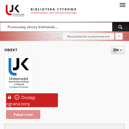
Wyszukiwanie zaawansowane
?
OBIEKT
Dostęp
ograniczony
Pokaż treść