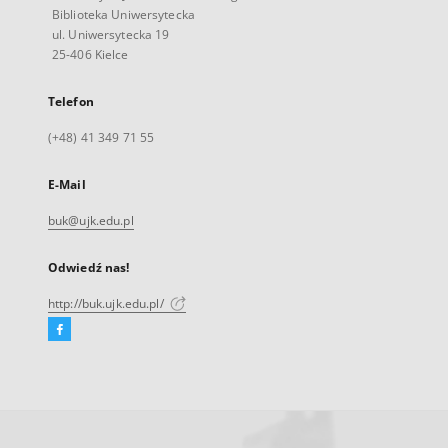
Biblioteka Uniwersytecka
ul. Uniwersytecka 19
25-406 Kielce
Telefon
(+48) 41 349 71 55
E-Mail
buk@ujk.edu.pl
Odwiedź nas!
http://buk.ujk.edu.pl/
Facebook
Link
zewnętrzny,
otworzy
się
w
nowej