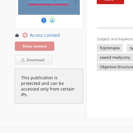
Access Limited
Subject and keyword
Show content
fizjoterapia
s
zawód medyczny
Download
Objective Structur
This publication is
protected and can be
accessed only from certain
IPs.