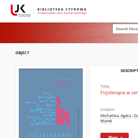
OBJECT
DESCRIPT
Title:
Fizjoterapia w c
Creator:
Michalska, Agata
;
Dą
Marek
More