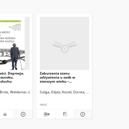
ości. Depresja.
Zaburzenia stanu
 wzroku.
odżywienia u osób w
 słuchu
starszym wieku –
diagnostyka i postępowanie
terapeutyczne. Wydanie
Brola, Waldemar
Głuszek-Osuch, Martyna
Suliga, Edyta
Kozieł, Dorota
Odrobina, Dominik
Głuszek-Osuch, Martyna
Zieliński, Rafał
Ż
drugie poszerzone i
zaktualizowane
tekst