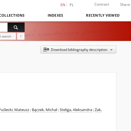
Contrast
Share
EN
PL
COLLECTIONS
INDEXES
RECENTLY VIEWED
 search
?
Download bibliography description
Puślecki, Mateusz
;
Bączek, Michał
;
Steliga, Aleksandra
;
Żak,