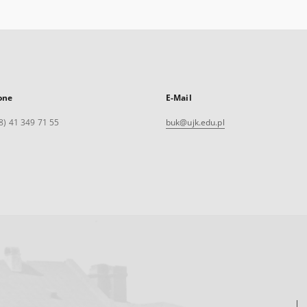
one
E-Mail
8) 41 349 71 55
buk@ujk.edu.pl