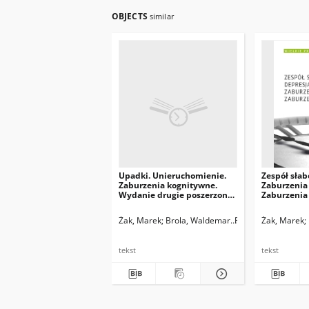
OBJECTS
similar
Upadki. Unieruchomienie.
Zespół słab
Zaburzenia kognitywne.
Zaburzenia
Wydanie drugie poszerzone i
Zaburzenia
zaktualizowane
Żak, Marek
Brola, Waldemar
Rębak, Dorota
Żak, Marek
tekst
tekst