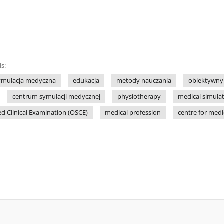
s:
ymulacja medyczna
edukacja
metody nauczania
obiektywny 
centrum symulacji medycznej
physiotherapy
medical simula
ed Clinical Examination (OSCE)
medical profession
centre for medi