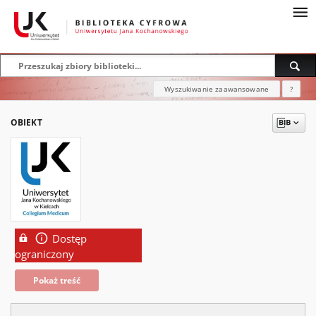
Wyszukiwanie zaawansowane
?
OBIEKT
Dostęp
ograniczony
Pokaż treść