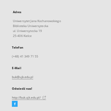
Adres
Uniwersytet Jana Kochanowskiego
Biblioteka Uniwersytecka
ul. Uniwersytecka 19
25-406 Kielce
Telefon
(+48) 41 349 71 55
E-Mail
buk@ujk.edu.pl
Odwiedź nas!
http://buk.ujk.edu.pl/
Facebook
Link