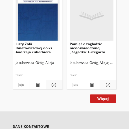
Listy Zofii
Pamięć o zagładzie
Mo
Ihnatowiczowej do ks.
niedoświadczonej.
no
Andrzeja Zuberbiera
„Zagadka” Grzegorza
poe
Kwiatkowskiego
He
Jakubowska-Ożóg, Alicja
Jakubowska-Ożóg, Alicja
Trzaskowski
Jak
tekst
tekst
tek
Więcej
DANE KONTAKTOWE