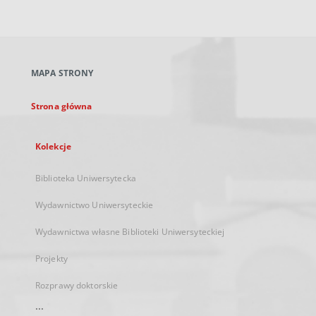
zewnętrzny,
otworzy
się
w
nowej
MAPA STRONY
karcie
Strona główna
Kolekcje
Biblioteka Uniwersytecka
Wydawnictwo Uniwersyteckie
Wydawnictwa własne Biblioteki Uniwersyteckiej
Projekty
Rozprawy doktorskie
...