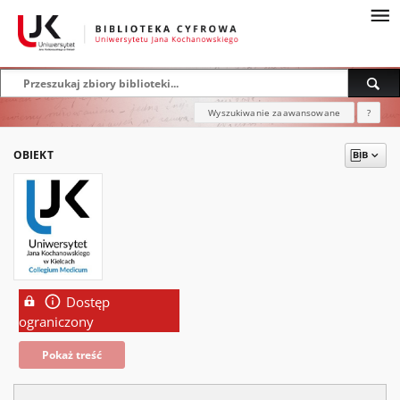
Wyszukiwanie zaawansowane
?
OBIEKT
Dostęp
ograniczony
Pokaż treść