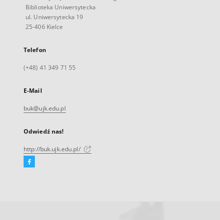
Biblioteka Uniwersytecka
ul. Uniwersytecka 19
25-406 Kielce
Telefon
(+48) 41 349 71 55
E-Mail
buk@ujk.edu.pl
Odwiedź nas!
http://buk.ujk.edu.pl/
Facebook
Link
zewnętrzny,
otworzy
się
w
nowej