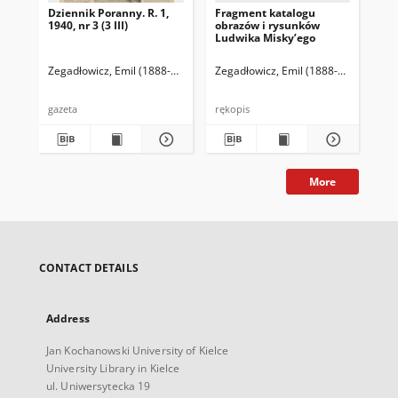
Dziennik Poranny. R. 1,
Fragment katalogu
Ka
1940, nr 3 (3 III)
obrazów i rysunków
Lu
Ludwika Misky’ego
zna
zbi
Ze
Zegadłowicz, Emil (1888-1941)
Reischer Leopold (red. naczelny)
Zegadłowicz, Emil (1888-1941)
Haman
Zeg
gazeta
rękopis
ręk
More
CONTACT DETAILS
Address
Jan Kochanowski University of Kielce
University Library in Kielce
ul. Uniwersytecka 19