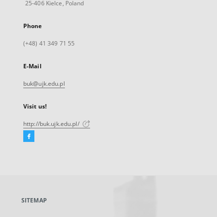
25-406 Kielce, Poland
Phone
(+48) 41 349 71 55
E-Mail
buk@ujk.edu.pl
Visit us!
http://buk.ujk.edu.pl/
Facebook
External
link,
will
open
in
a
SITEMAP
new
tab