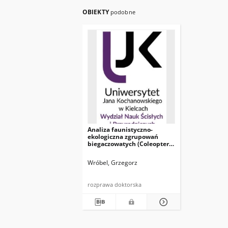
OBIEKTY
podobne
Analiza faunistyczno-
ekologiczna zgrupowań
biegaczowatych (Coleoptera,
Carabidae) w wybranych
zespołach leśnych Gór
Wróbel, Grzegorz
Świętokrzyskich
rozprawa doktorska