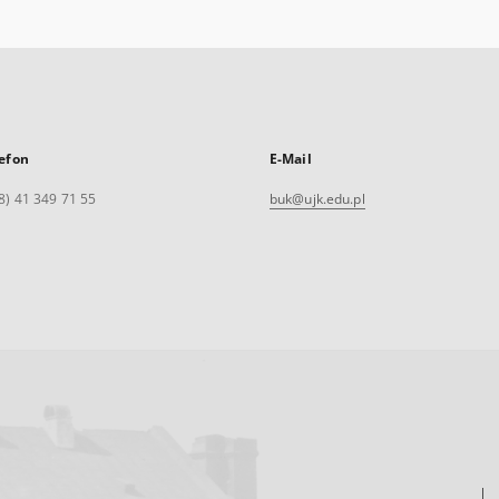
efon
E-Mail
8) 41 349 71 55
buk@ujk.edu.pl