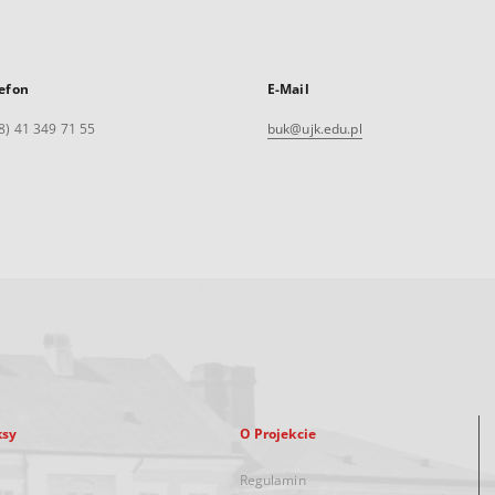
efon
E-Mail
8) 41 349 71 55
buk@ujk.edu.pl
ksy
O Projekcie
Regulamin