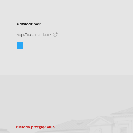
Odwiedź nas!
http://buk.ujk.edu.pl/
Facebook
Link
zewnętrzny,
otworzy
się
w
nowej
karcie
Historia przeglądania