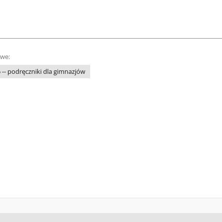
owe:
5 -- podręczniki dla gimnazjów