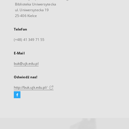
Biblioteka Uniwersytecka
ul. Uniwersytecka 19
25-406 Kielce
Telefon
(+48) 41 349 71 55
E-Mail
buk@ujk.edu.pl
Odwiedź nas!
http://buk.ujk.edu.pl/
Facebook
Link
zewnętrzny,
otworzy
się
w
nowej