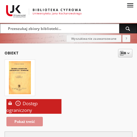
Wyszukiwanie zaawansowane
?
OBIEKT
Dostęp
ograniczony
Pokaż treść