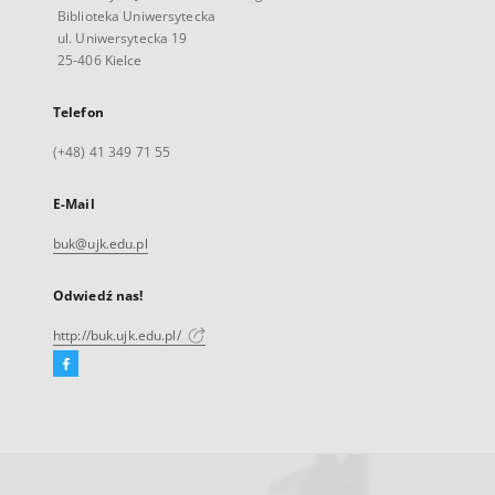
Biblioteka Uniwersytecka
ul. Uniwersytecka 19
25-406 Kielce
Telefon
(+48) 41 349 71 55
E-Mail
buk@ujk.edu.pl
Odwiedź nas!
http://buk.ujk.edu.pl/
Facebook
Link
zewnętrzny,
otworzy
się
w
nowej