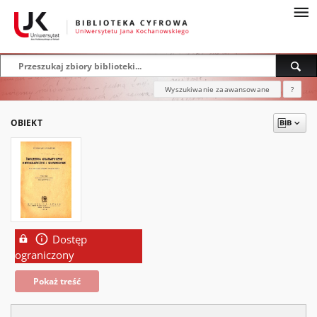
Wyszukiwanie zaawansowane
?
OBIEKT
Dostęp
ograniczony
Pokaż treść