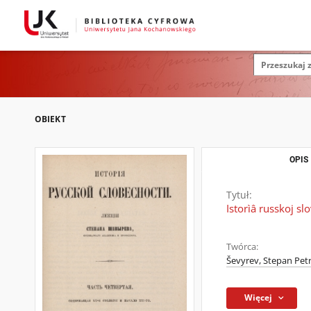
OBIEKT
OPIS
Tytuł:
Istorìâ russkoj sl
Twórca:
Ševyrev, Stepan Petr
Więcej