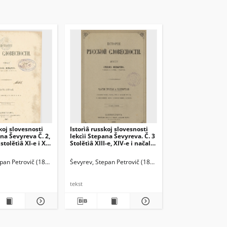
koj slovesnosti
Istorìâ russkoj slovesnosti
ana Ševyreva Č. 2,
lekcìi Stepana Ševyreva. Č. 3
tolětìâ XI-e i XII-
Stolětìâ XIII-e, XIV-e i načalo
nìem dvuh
XV-go.
českih snimkov
epan Petrovič (1806-1864)
Ševyrev, Stepan Petrovič (1806-1864)
tekst