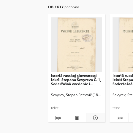
OBIEKTY
podobne
Istorìâ russkoj slovesnosti
Istorìâ russ
lekcìi Stepana Ševyreva Č. 1,
lekcìi Step
Soderžaŝaâ vvedenìe i
Soderžaŝaâ s
stolětìâ IX i X
e s prilože
paleografi
Ševyrev, Stepan Petrovič (1806-1864)
Ševyrev, St
tekst
tekst