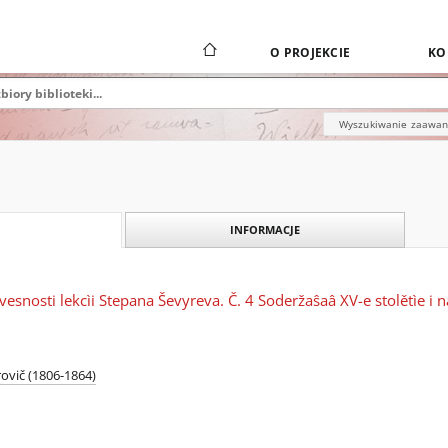
O PROJEKCIE
KO
Wyszukiwanie zaawa
INFORMACJE
ovesnosti lekcìi Stepana Ševyreva. Č. 4 Soderžaŝaâ XV-e stolětìe i n
ovič (1806-1864)