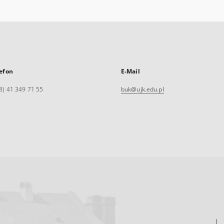
efon
E-Mail
8) 41 349 71 55
buk@ujk.edu.pl