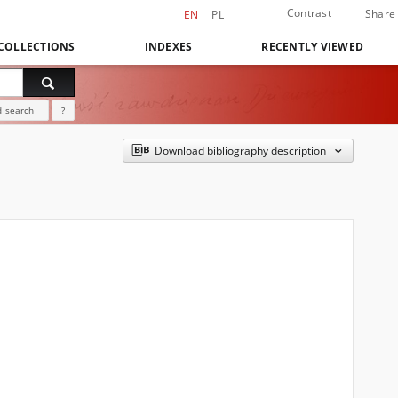
Contrast
Share
EN
PL
COLLECTIONS
INDEXES
RECENTLY VIEWED
 search
?
Download bibliography description