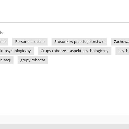
s:
anie
Personel -- ocena
Stosunki w przedsiębiorstwie
Zachowan
ekt psychologiczny
Grupy robocze -- aspekt psychologiczny
psych
izacji
grupy robocze