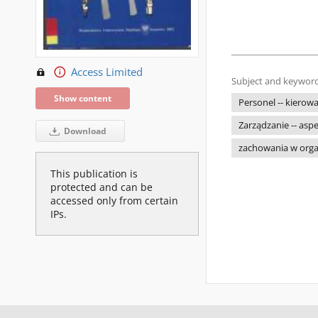
Access Limited
Subject and keyword
Show content
Personel -- kierow
Zarządzanie -- asp
Download
zachowania w organ
This publication is
protected and can be
accessed only from certain
IPs.