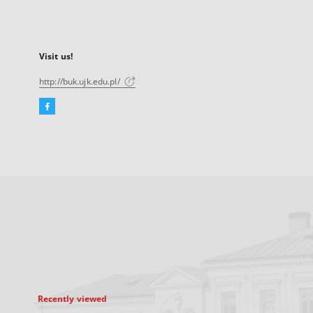
Visit us!
http://buk.ujk.edu.pl/
Facebook
External
link,
will
open
in
a
new
tab
Recently viewed