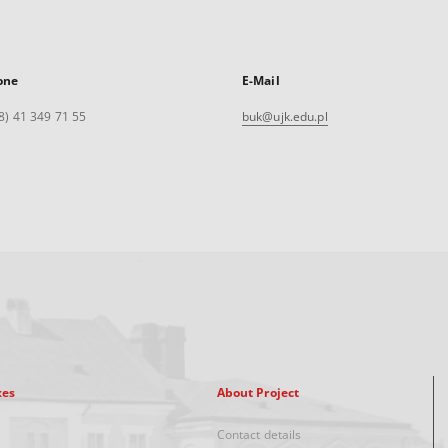
one
E-Mail
8) 41 349 71 55
buk@ujk.edu.pl
xes
About Project
Contact details