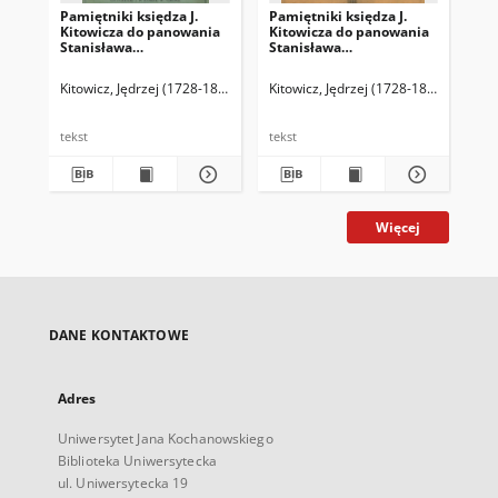
Pamiętniki księdza J.
Pamiętniki księdza J.
Pam
Kitowicza do panowania
Kitowicza do panowania
Ki
Stanisława
Stanisława
St
Poniatowskiego. T. 2
Poniatowskiego. T. 3
Pon
Kitowicz, Jędrzej (1728-1804)
Kitowicz, Jędrzej (1728-1804)
Kit
tekst
tekst
tek
Więcej
DANE KONTAKTOWE
Adres
Uniwersytet Jana Kochanowskiego
Biblioteka Uniwersytecka
ul. Uniwersytecka 19