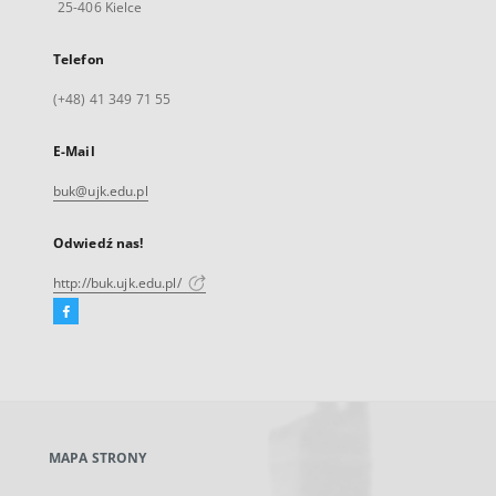
25-406 Kielce
Telefon
(+48) 41 349 71 55
E-Mail
buk@ujk.edu.pl
Odwiedź nas!
http://buk.ujk.edu.pl/
Facebook
Link
zewnętrzny,
otworzy
się
w
nowej
MAPA STRONY
karcie