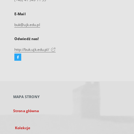
E-Mail
buk@ujk.edu.pl
Odwiedź nas!
http://buk.ujk.edu.pl/
Facebook
Link
zewnętrzny,
otworzy
się
w
nowej
MAPA STRONY
karcie
Strona główna
Kolekcje