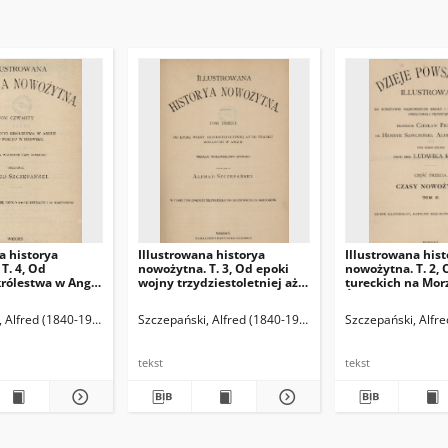
a historya
Illustrowana historya
Illustrowana hist
T. 4, Od
nowożytna. T. 3, Od epoki
nowożytna. T. 2,
królestwa w Anglii
wojny trzydziestoletniej aż
tureckich na Mor
u w Ryswiku :
do upadku monarchii w
Śródziemnem aż 
dawnictwa
Anglii : według
wojny trzydziesto
ław (1844-1917). Oprac.
, Alfred (1840-1909)
Pieniążek, Czesław (1844-1917). Oprac.
Kubala, Ludwik (1838-1918). Red.
Szczepański, Alfred (1840-1909)
Pieniążek, Czesław (1
Kubala, Ludwik (18
Szczepański, Alfr
wydawnictwa Spamera
według wydawni
Spamera
tekst
tekst