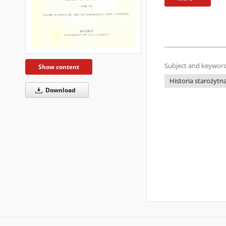
Subject and keyword
Show content
Historia starożytn
Download