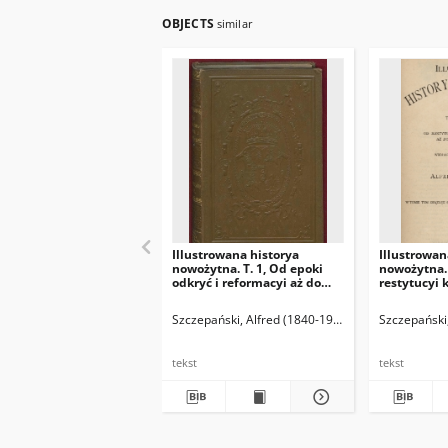
OBJECTS
similar
Illustrowana historya
Illustrowan
nowożytna. T. 1, Od epoki
nowożytna. 
odkryć i reformacyi aż do
restytucyi 
panowania Filipa II : według
aż do pokoj
wydawnictwa Spamera
według wy
Szczepański, Alfred (1840-1909)
Pieniążek, Czes
Szczepański
Spamera
tekst
tekst