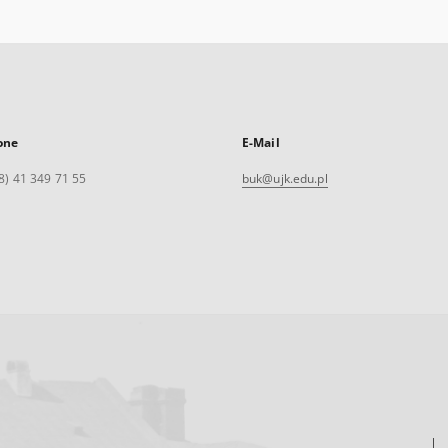
one
E-Mail
8) 41 349 71 55
buk@ujk.edu.pl