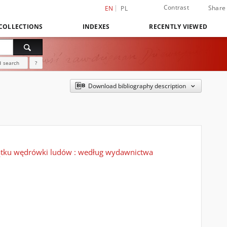
Contrast
Share
EN
PL
COLLECTIONS
INDEXES
RECENTLY VIEWED
 search
?
Download bibliography description
oczątku wędrówki ludów : według wydawnictwa