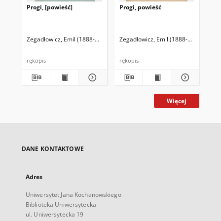
Progi, [powieść]
Progi, powieść
Dzi
194
Zegadłowicz, Emil (1888-1941)
Zegadłowicz, Emil (1888-1941)
Zeg
rękopis
rękopis
gaz
Więcej
DANE KONTAKTOWE
Adres
Uniwersytet Jana Kochanowskiego
Biblioteka Uniwersytecka
ul. Uniwersytecka 19