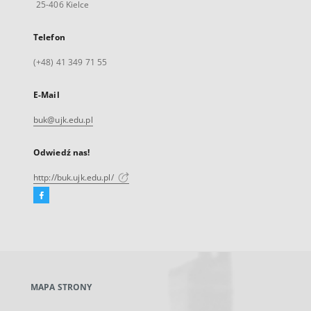
25-406 Kielce
Telefon
(+48) 41 349 71 55
E-Mail
buk@ujk.edu.pl
Odwiedź nas!
http://buk.ujk.edu.pl/
Facebook
Link
zewnętrzny,
otworzy
się
w
nowej
MAPA STRONY
karcie