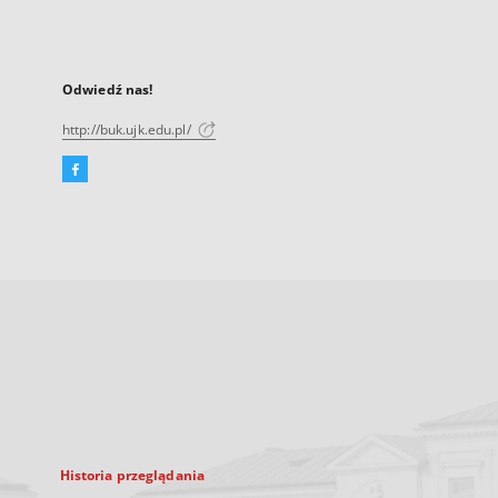
Odwiedź nas!
http://buk.ujk.edu.pl/
Facebook
Link
zewnętrzny,
otworzy
się
w
nowej
karcie
Historia przeglądania