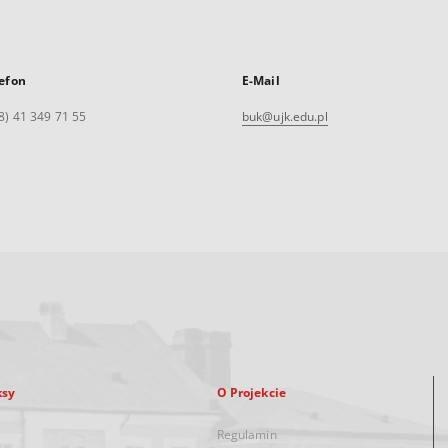
efon
E-Mail
8) 41 349 71 55
buk@ujk.edu.pl
ksy
O Projekcie
Regulamin