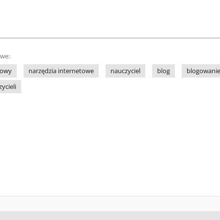
owe:
towy
narzędzia internetowe
nauczyciel
blog
blogowani
ycieli