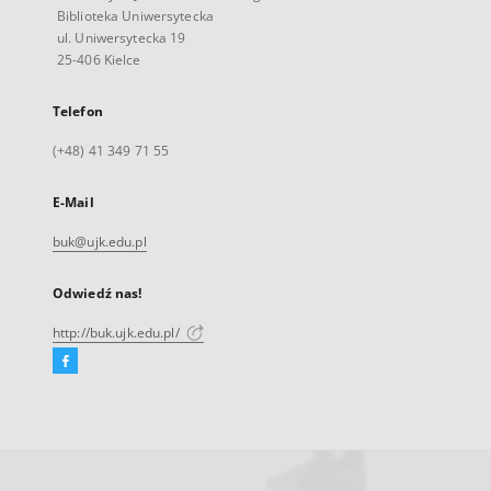
Biblioteka Uniwersytecka
ul. Uniwersytecka 19
25-406 Kielce
Telefon
(+48) 41 349 71 55
E-Mail
buk@ujk.edu.pl
Odwiedź nas!
http://buk.ujk.edu.pl/
Facebook
Link
zewnętrzny,
otworzy
się
w
nowej