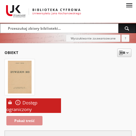
Wyszukiwanie zaawansowane
?
OBIEKT
Dostęp
ograniczony
Pokaż treść