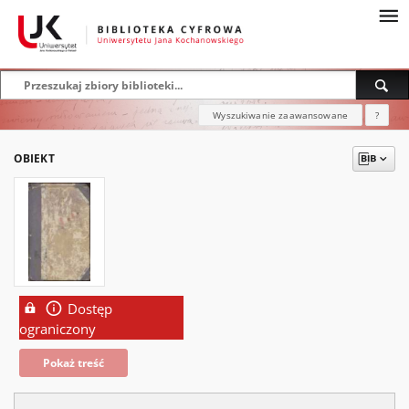
Wyszukiwanie zaawansowane
?
OBIEKT
Dostęp
ograniczony
Pokaż treść