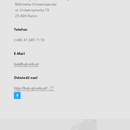
Biblioteka Uniwersytecka
ul. Uniwersytecka 19
25-406 Kielce
Telefon
(+48) 41 349 71 55
E-Mail
buk@ujk.edu.pl
Odwiedź nas!
http://buk.ujk.edu.pl/
Facebook
Link
zewnętrzny,
otworzy
się
w
nowej