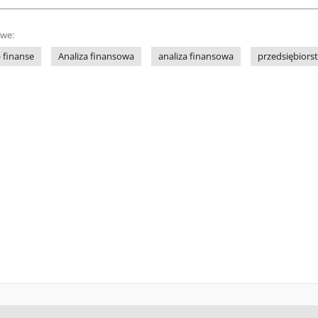
owe:
- finanse
Analiza finansowa
analiza finansowa
przedsiębiors