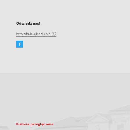
Odwiedź nas!
http://buk.ujk.edu.pl/
Facebook
Link
zewnętrzny,
otworzy
się
w
nowej
karcie
Historia przeglądania