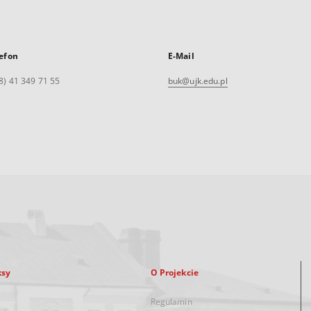
efon
E-Mail
8) 41 349 71 55
buk@ujk.edu.pl
ksy
O Projekcie
Regulamin