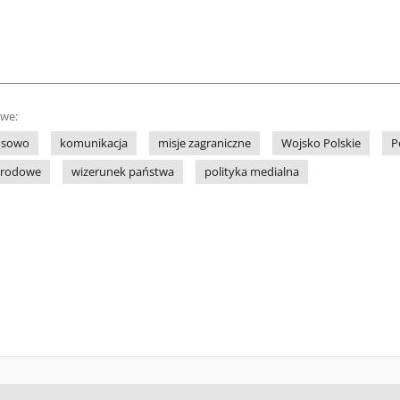
owe:
osowo
komunikacja
misje zagraniczne
Wojsko Polskie
P
arodowe
wizerunek państwa
polityka medialna