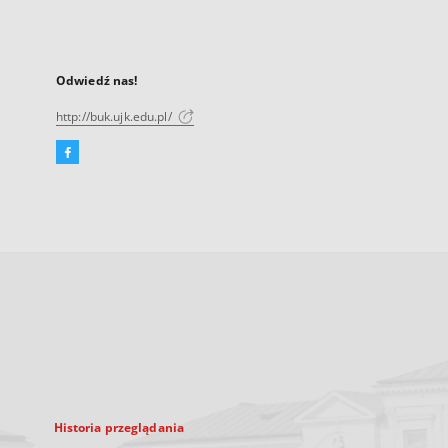
Odwiedź nas!
http://buk.ujk.edu.pl/
Facebook
Link
zewnętrzny,
otworzy
się
w
nowej
karcie
Historia przeglądania