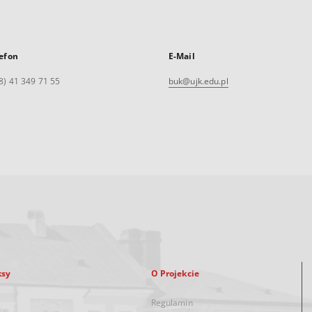
efon
E-Mail
8) 41 349 71 55
buk@ujk.edu.pl
ksy
O Projekcie
Regulamin