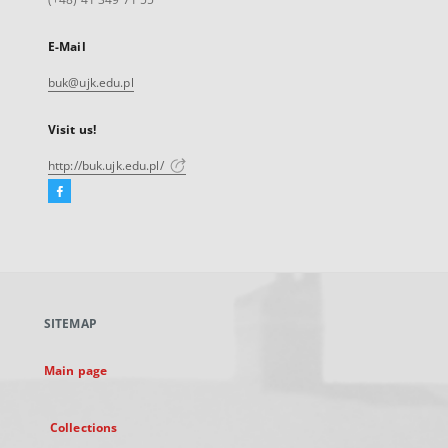
E-Mail
buk@ujk.edu.pl
Visit us!
http://buk.ujk.edu.pl/
Facebook
External
link,
will
open
in
a
SITEMAP
new
tab
Main page
Collections