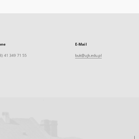
one
E-Mail
8) 41 349 71 55
buk@ujk.edu.pl