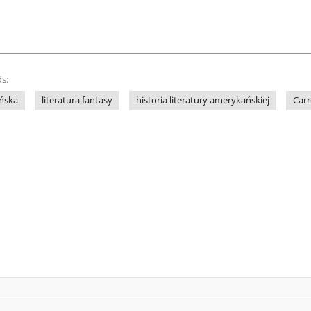
s:
ańska
literatura fantasy
historia literatury amerykańskiej
Carr