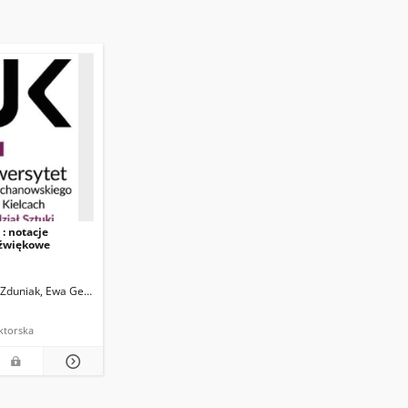
 : notacje
źwiękowe
-Zduniak, Ewa Genowefa
ktorska