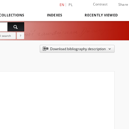
Contrast
Share
EN
PL
COLLECTIONS
INDEXES
RECENTLY VIEWED
 search
?
Download bibliography description