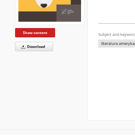
Show content
Subject and keyword
literatura ameryk
Download