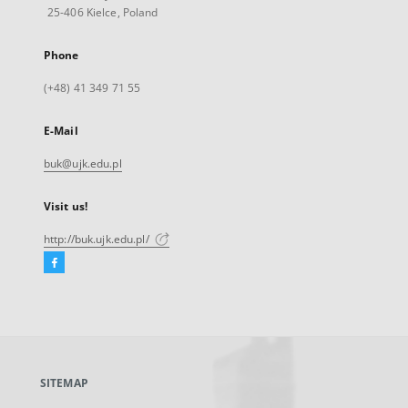
25-406 Kielce, Poland
Phone
(+48) 41 349 71 55
E-Mail
buk@ujk.edu.pl
Visit us!
http://buk.ujk.edu.pl/
Facebook
External
link,
will
open
in
a
SITEMAP
new
tab