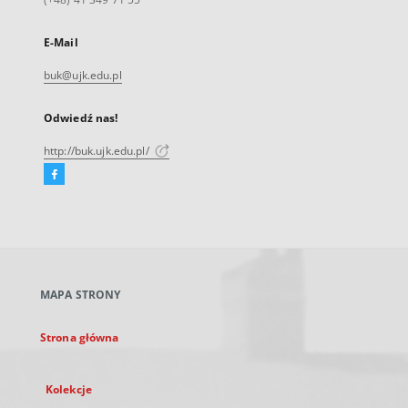
E-Mail
buk@ujk.edu.pl
Odwiedź nas!
http://buk.ujk.edu.pl/
Facebook
Link
zewnętrzny,
otworzy
się
w
nowej
MAPA STRONY
karcie
Strona główna
Kolekcje