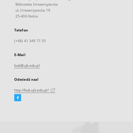
Biblioteka Uniwersytecka
ul. Uniwersytecka 19
25-406 Kielce
Telefon
(+48) 41 349 71 55
E-Mail
buk@ujk.edu.pl
Odwiedź nas!
http://buk.ujk.edu.pl/
Facebook
Link
zewnętrzny,
otworzy
się
w
nowej