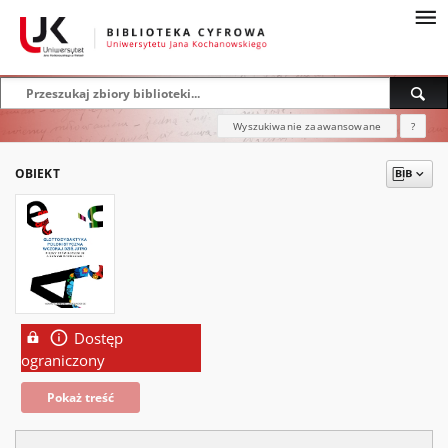
Wyszukiwanie zaawansowane
?
OBIEKT
Dostęp
ograniczony
Pokaż treść