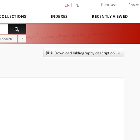
Contrast
Share
EN
PL
COLLECTIONS
INDEXES
RECENTLY VIEWED
 search
?
Download bibliography description