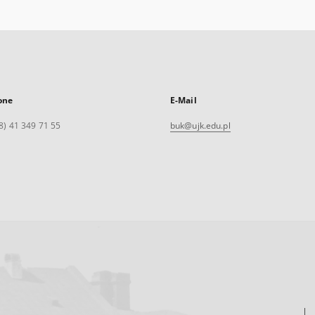
one
E-Mail
8) 41 349 71 55
buk@ujk.edu.pl