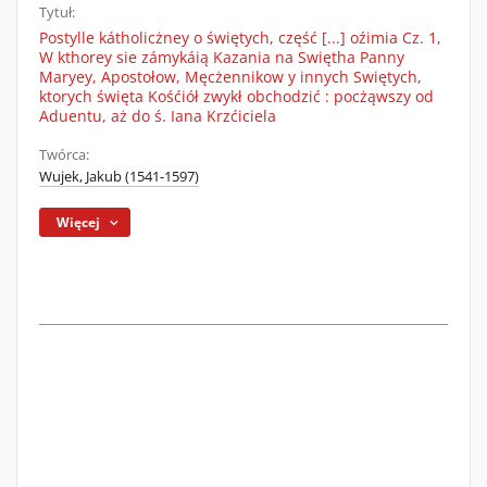
Tytuł:
Postylle kátholicżney o świętych, część [...] oźimia Cz. 1,
W kthorey sie zámykáią Kazania na Swiętha Panny
Maryey, Apostołow, Męcżennikow y innych Swiętych,
ktorych święta Kośćiół zwykł obchodzić : pocżąwszy od
Aduentu, aż do ś. Iana Krzćiciela
Twórca:
Wujek, Jakub (1541-1597)
Więcej