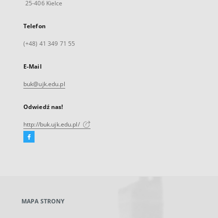
25-406 Kielce
Telefon
(+48) 41 349 71 55
E-Mail
buk@ujk.edu.pl
Odwiedź nas!
http://buk.ujk.edu.pl/
Facebook
Link
zewnętrzny,
otworzy
się
w
nowej
MAPA STRONY
karcie