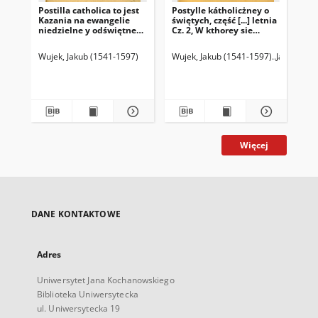
Postilla catholica to jest
Postylle kátholicżney o
[Po
Kazania na ewangelie
świętych, część [...] letnia
niedzielne y odświętne
Cz. 2, W kthorey sie
przez cały rok : według
zawieraią kazania na
wykładu samego
Swiętha Panny Maryey,
Wujek, Jakub (1541-1597)
Wujek, Jakub (1541-1597)
Jaworski,
Wuj
prawdziwego Kościoła S.
Apostołow, Męcżennikow
powszechnego teraz
y innych Twiętych,
znowu przeyrźána y
ktorych święta Kośćiół
tek
popráwioná [...]. [1]
zwykł obchodzić :
pocżąwszy od ś. Iana
Krzćićiela, aż do Aduentu
Więcej
DANE KONTAKTOWE
Adres
Uniwersytet Jana Kochanowskiego
Biblioteka Uniwersytecka
ul. Uniwersytecka 19