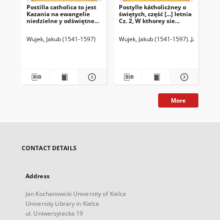
Postilla catholica to jest
Postylle kátholicżney o
[Po
Kazania na ewangelie
świętych, część [...] letnia
niedzielne y odświętne
Cz. 2, W kthorey sie
przez cały rok : według
zawieraią kazania na
wykładu samego
Swiętha Panny Maryey,
Wujek, Jakub (1541-1597)
Wujek, Jakub (1541-1597)
Jaworski,
Wuj
prawdziwego Kościoła S.
Apostołow, Męcżennikow
powszechnego teraz
y innych Twiętych,
znowu przeyrźána y
ktorych święta Kośćiół
tek
popráwioná [...]. [1]
zwykł obchodzić :
pocżąwszy od ś. Iana
Krzćićiela, aż do Aduentu
More
CONTACT DETAILS
Address
Jan Kochanowski University of Kielce
University Library in Kielce
ul. Uniwersytecka 19