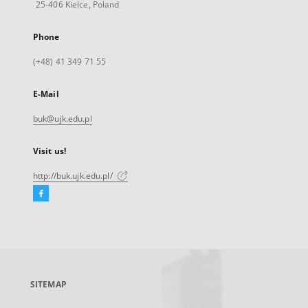
25-406 Kielce, Poland
Phone
(+48) 41 349 71 55
E-Mail
buk@ujk.edu.pl
Visit us!
http://buk.ujk.edu.pl/
Facebook
External
link,
will
open
in
a
SITEMAP
new
tab