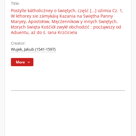
Title:
Postylle kátholicżney o świętych, część [...] oźimia Cz. 1,
W kthorey sie zámykáią Kazania na Swiętha Panny
Maryey, Apostołow, Męcżennikow y innych Swiętych,
ktorych święta Kośćiół zwykł obchodzić : pocżąwszy od
Aduentu, aż do ś. Iana Krzćiciela
Creator:
Wujek, Jakub (1541-1597)
More