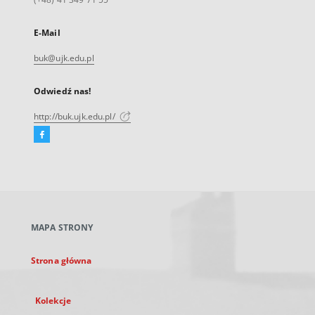
E-Mail
buk@ujk.edu.pl
Odwiedź nas!
http://buk.ujk.edu.pl/
Facebook
Link
zewnętrzny,
otworzy
się
w
nowej
MAPA STRONY
karcie
Strona główna
Kolekcje