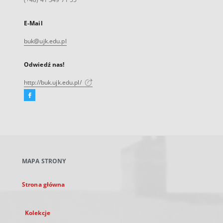
E-Mail
buk@ujk.edu.pl
Odwiedź nas!
http://buk.ujk.edu.pl/
Facebook
Link
zewnętrzny,
otworzy
się
w
nowej
MAPA STRONY
karcie
Strona główna
Kolekcje