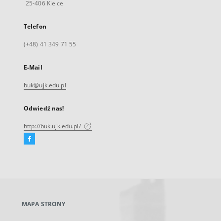
25-406 Kielce
Telefon
(+48) 41 349 71 55
E-Mail
buk@ujk.edu.pl
Odwiedź nas!
http://buk.ujk.edu.pl/
Facebook
Link
zewnętrzny,
otworzy
się
w
nowej
MAPA STRONY
karcie