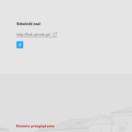
Odwiedź nas!
http://buk.ujk.edu.pl/
Facebook
Link
zewnętrzny,
otworzy
się
w
nowej
karcie
Historia przeglądania