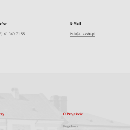
efon
E-Mail
8) 41 349 71 55
buk@ujk.edu.pl
ksy
O Projekcie
Regulamin