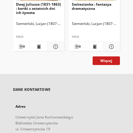
Dwaj Juliusze (1831-1863)
Switezianka : fantazya
Po
: kartki z ostatnich dni
dramatyczna
ich żywota
Siemieński, Lucjan (1807-1877)
Siemieński, Lucjan (1807-1877)
Kami
Sie
tekst
tekst
tek
Więcej
DANE KONTAKTOWE
Adres
Uniwersytet Jana Kochanowskiego
Biblioteka Uniwersytecka
ul. Uniwersytecka 19