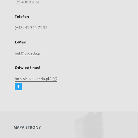
25-406 Kielce
Telefon
(+48) 41 349 71 55
E-Mail
buk@ujk.edu.pl
Odwiedź nas!
http://buk.ujk.edu.pl/
Facebook
Link
zewnętrzny,
otworzy
się
w
nowej
MAPA STRONY
karcie