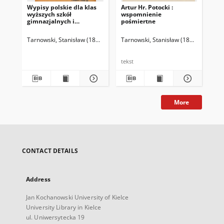
Wypisy polskie dla klas
Artur Hr. Potocki :
Wyp
wyższych szkół
wspomnienie
wy
gimnazjalnych i
pośmiertne
gim
realnych. Cz. 2
Tarnowski, Stanisław (1837-1917)
Tarnowski, Stanisław (1837-1917)
Wójcik, Józef (historyk literatury)
Tar
tekst
tek
More
CONTACT DETAILS
Address
Jan Kochanowski University of Kielce
University Library in Kielce
ul. Uniwersytecka 19