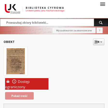
Wyszukiwanie zaawansowane
?
OBIEKT
Dostęp
ograniczony
Pokaż treść