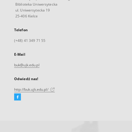
Biblioteka Uniwersytecka
ul. Uniwersytecka 19
25-406 Kielce
Telefon
(+48) 41 349 71 55
E-Mail
buk@ujk.edu.pl
Odwiedź nas!
http://buk.ujk.edu.pl/
Facebook
Link
zewnętrzny,
otworzy
się
w
nowej