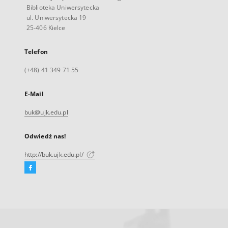
Biblioteka Uniwersytecka
ul. Uniwersytecka 19
25-406 Kielce
Telefon
(+48) 41 349 71 55
E-Mail
buk@ujk.edu.pl
Odwiedź nas!
http://buk.ujk.edu.pl/
Facebook
Link
zewnętrzny,
otworzy
się
w
nowej