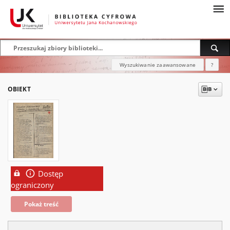
Wyszukiwanie zaawansowane
?
OBIEKT
Dostęp
ograniczony
Pokaż treść