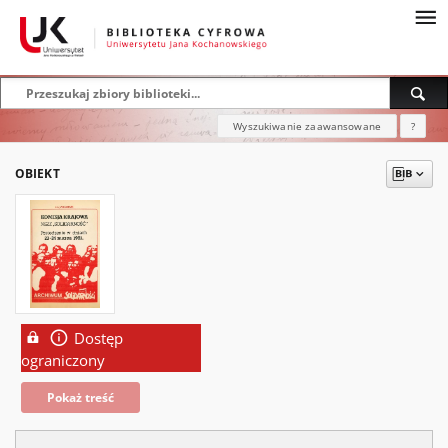
Wyszukiwanie zaawansowane
?
OBIEKT
Dostęp
ograniczony
Pokaż treść