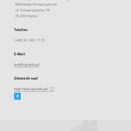
Biblioteka Uniwersytecka
ul. Uniwersytecka 19
25-406 Kielce
Telefon
(+48) 41 349 71 55
E-Mail
buk@ujk.edu.pl
Odwiedź nas!
http://buk.ujk.edu.pl/
Facebook
Link
zewnętrzny,
otworzy
się
w
nowej