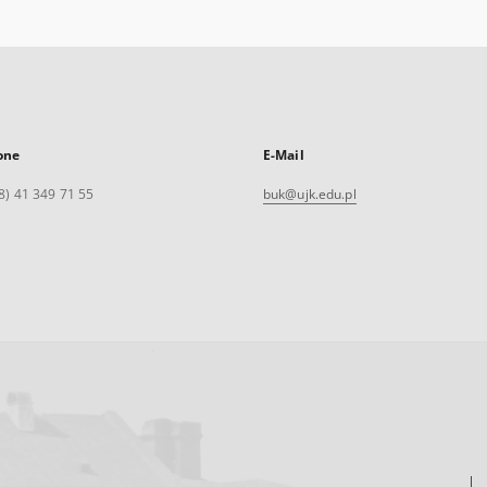
one
E-Mail
8) 41 349 71 55
buk@ujk.edu.pl