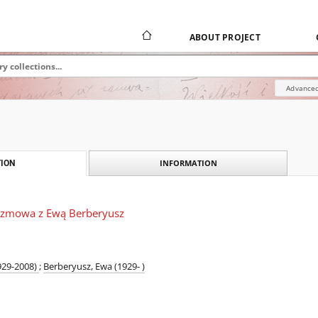
ABOUT PROJECT
Advanced
INFORMATION
ION
rozmowa z Ewą Berberyusz
1929-2008)
;
Berberyusz, Ewa (1929- )