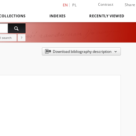
Contrast
Share
EN
PL
COLLECTIONS
INDEXES
RECENTLY VIEWED
 search
?
Download bibliography description