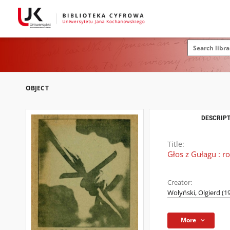
OBJECT
DESCRIPT
Title:
Głos z Gułagu : 
Creator:
Wołyński, Olgierd (
More