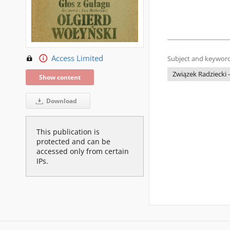
Access Limited
Subject and keyword
Związek Radziecki --
Show content
Download
This publication is
protected and can be
accessed only from certain
IPs.