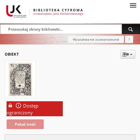
Wyszukiwanie zaawansowane
?
OBIEKT
Dostęp
ograniczony
Pokaż treść