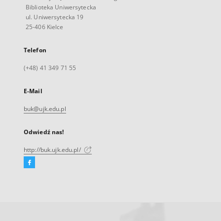
Biblioteka Uniwersytecka
ul. Uniwersytecka 19
25-406 Kielce
Telefon
(+48) 41 349 71 55
E-Mail
buk@ujk.edu.pl
Odwiedź nas!
http://buk.ujk.edu.pl/
Facebook
Link
zewnętrzny,
otworzy
się
w
nowej