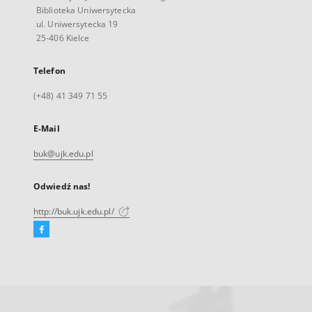
Biblioteka Uniwersytecka
ul. Uniwersytecka 19
25-406 Kielce
Telefon
(+48) 41 349 71 55
E-Mail
buk@ujk.edu.pl
Odwiedź nas!
http://buk.ujk.edu.pl/
Facebook
Link
zewnętrzny,
otworzy
się
w
nowej