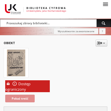
Wyszukiwanie zaawansowane
?
OBIEKT
Dostęp
ograniczony
Pokaż treść