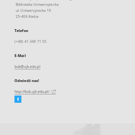
Biblioteka Uniwersytecka
ul. Uniwersytecka 19
25-406 Kielce
Telefon
(+48) 41 349 71 55
E-Mail
buk@ujk.edu.pl
Odwiedź nas!
http://buk.ujk.edu.pl/
Facebook
Link
zewnętrzny,
otworzy
się
w
nowej