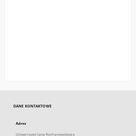
DANE KONTAKTOWE
Adres
Uniwersytet Jana Kochanowskiego