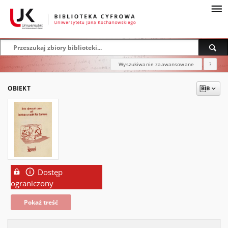
Wyszukiwanie zaawansowane
?
OBIEKT
Dostęp
ograniczony
Pokaż treść