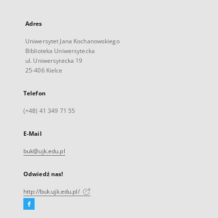
Adres
Uniwersytet Jana Kochanowskiego
Biblioteka Uniwersytecka
ul. Uniwersytecka 19
25-406 Kielce
Telefon
(+48) 41 349 71 55
E-Mail
buk@ujk.edu.pl
Odwiedź nas!
http://buk.ujk.edu.pl/
Facebook
Link