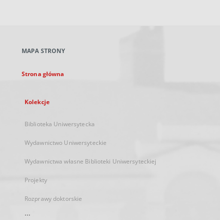
zewnętrzny,
otworzy
się
w
nowej
MAPA STRONY
karcie
Strona główna
Kolekcje
Biblioteka Uniwersytecka
Wydawnictwo Uniwersyteckie
Wydawnictwa własne Biblioteki Uniwersyteckiej
Projekty
Rozprawy doktorskie
...