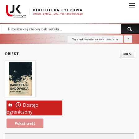
Wyszukiwanie zaawansowane
?
OBIEKT
Dostęp
ograniczony
Pokaż treść