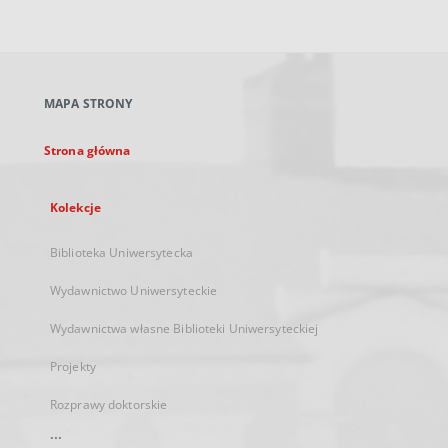
zewnętrzny,
otworzy
się
w
nowej
MAPA STRONY
karcie
Strona główna
Kolekcje
Biblioteka Uniwersytecka
Wydawnictwo Uniwersyteckie
Wydawnictwa własne Biblioteki Uniwersyteckiej
Projekty
Rozprawy doktorskie
...