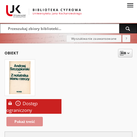
Wyszukiwanie zaawansowane
?
OBIEKT
Dostęp
ograniczony
Pokaż treść