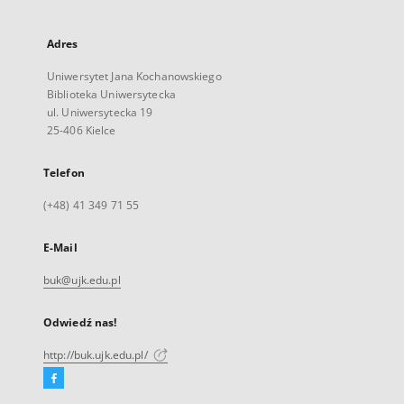
Adres
Uniwersytet Jana Kochanowskiego
Biblioteka Uniwersytecka
ul. Uniwersytecka 19
25-406 Kielce
Telefon
(+48) 41 349 71 55
E-Mail
buk@ujk.edu.pl
Odwiedź nas!
http://buk.ujk.edu.pl/
Facebook
Link