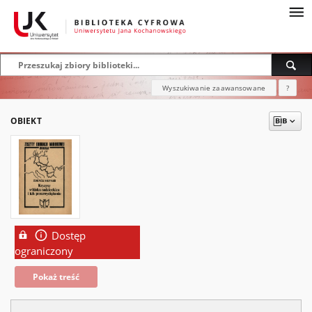
Wyszukiwanie zaawansowane
?
OBIEKT
Dostęp
ograniczony
Pokaż treść