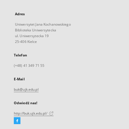
Adres
Uniwersytet Jana Kochanowskiego
Biblioteka Uniwersytecka
ul. Uniwersytecka 19
25-406 Kielce
Telefon
(+48) 41 349 71 55
E-Mail
buk@ujk.edu.pl
Odwiedź nas!
http://buk.ujk.edu.pl/
Facebook
Link