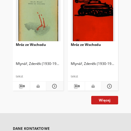
Mróz ze Wschodu
Mróz ze Wschodu
Mlynář, Zdeněk (1930-1997)
Godlewski, Piotr (1929-2010) Tł.
Mlynář, Zdeněk (1930-1997)
Godlewsk
tekst
tekst
Więcej
DANE KONTAKTOWE