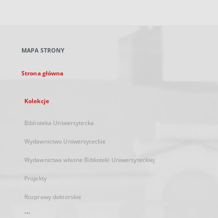
zewnętrzny,
otworzy
się
w
nowej
MAPA STRONY
karcie
Strona główna
Kolekcje
Biblioteka Uniwersytecka
Wydawnictwo Uniwersyteckie
Wydawnictwa własne Biblioteki Uniwersyteckiej
Projekty
Rozprawy doktorskie
...