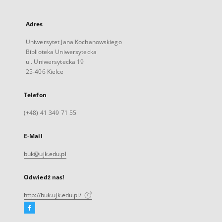
Adres
Uniwersytet Jana Kochanowskiego
Biblioteka Uniwersytecka
ul. Uniwersytecka 19
25-406 Kielce
Telefon
(+48) 41 349 71 55
E-Mail
buk@ujk.edu.pl
Odwiedź nas!
http://buk.ujk.edu.pl/
Facebook
Link