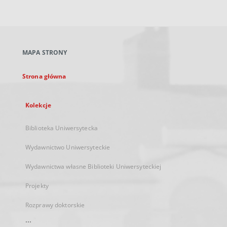
zewnętrzny,
otworzy
się
w
nowej
MAPA STRONY
karcie
Strona główna
Kolekcje
Biblioteka Uniwersytecka
Wydawnictwo Uniwersyteckie
Wydawnictwa własne Biblioteki Uniwersyteckiej
Projekty
Rozprawy doktorskie
...