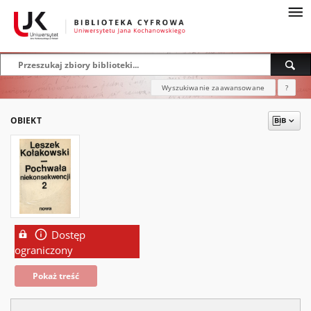
Wyszukiwanie zaawansowane
?
OBIEKT
Dostęp
ograniczony
Pokaż treść