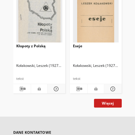
Kłopoty z Polską
Eseje
Ro
Kołakowski, Leszek (1927-2009)
Kołakowski, Leszek (1927-2009)
Koła
Koł
tekst
tekst
tek
Więcej
DANE KONTAKTOWE