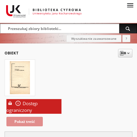
Wyszukiwanie zaawansowane
?
OBIEKT
Dostęp
ograniczony
Pokaż treść