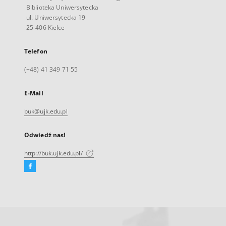
Biblioteka Uniwersytecka
ul. Uniwersytecka 19
25-406 Kielce
Telefon
(+48) 41 349 71 55
E-Mail
buk@ujk.edu.pl
Odwiedź nas!
http://buk.ujk.edu.pl/
Facebook
Link
zewnętrzny,
otworzy
się
w
nowej