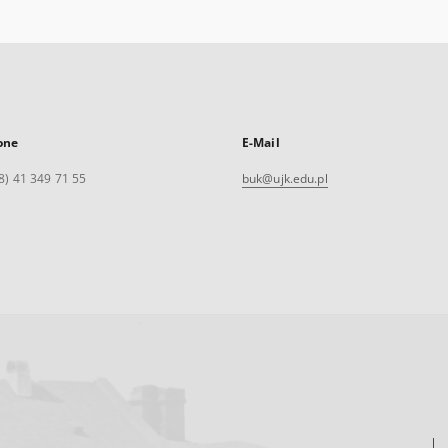
one
E-Mail
8) 41 349 71 55
buk@ujk.edu.pl