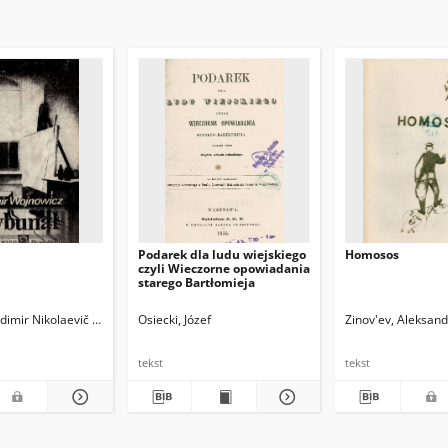
Podarek dla ludu wiejskiego
Homosos
czyli Wieczorne opowiadania
starego Bartłomieja
adimir Nikolaevič (1932-2018)
Wiktor (1939- ). Tł.
Osiecki, Józef
Widłak, Wojciech (1957- ). Tł.
Zinov'ev, Aleksan
tekst
tekst