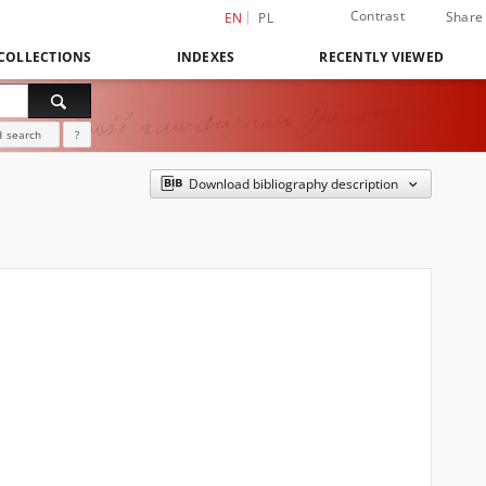
Contrast
Share
EN
PL
COLLECTIONS
INDEXES
RECENTLY VIEWED
 search
?
Download bibliography description