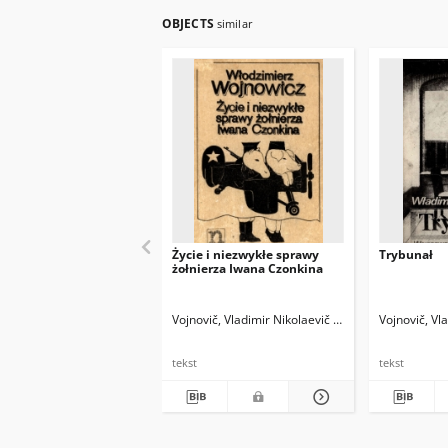
OBJECTS
similar
Życie i niezwykłe sprawy
Trybunał
żołnierza Iwana Czonkina
Vojnovič, Vladimir Nikolaevič (1932-2018)
Vojnovič, Vl
Dłuski, 
tekst
tekst