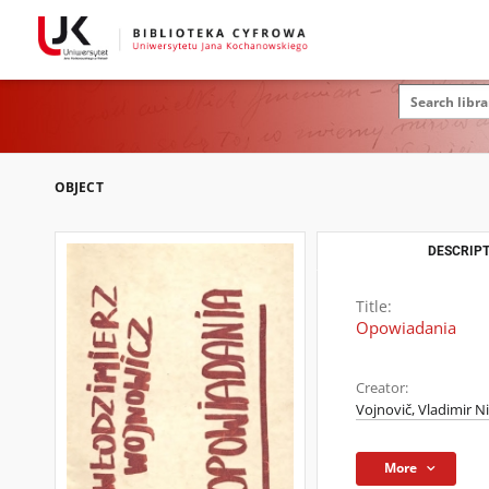
OBJECT
DESCRIPT
Title:
Opowiadania
Creator:
Vojnovič, Vladimir N
More