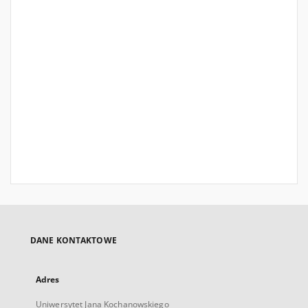
DANE KONTAKTOWE
Adres
Uniwersytet Jana Kochanowskiego