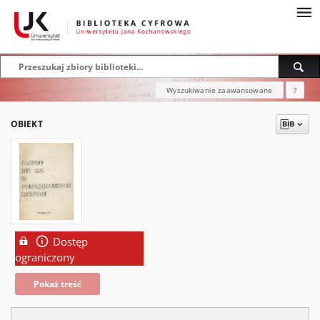
Wyszukiwanie zaawansowane
?
OBIEKT
Dostęp
ograniczony
Pokaż treść