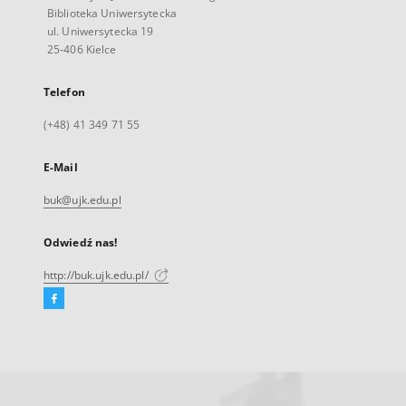
Biblioteka Uniwersytecka
ul. Uniwersytecka 19
25-406 Kielce
Telefon
(+48) 41 349 71 55
E-Mail
buk@ujk.edu.pl
Odwiedź nas!
http://buk.ujk.edu.pl/
Facebook
Link
zewnętrzny,
otworzy
się
w
nowej