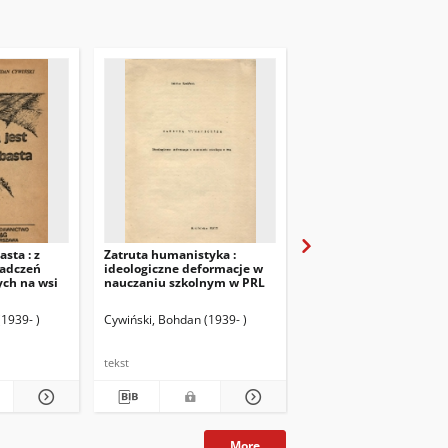
basta : z
Zatruta humanistyka :
Doświadczanie Europy
adczeń
ideologiczne deformacje w
ych na wsi
nauczaniu szkolnym w PRL
1939- )
Cywiński, Bohdan (1939- )
Cywiński, Bohdan (1939-
tekst
tekst
More