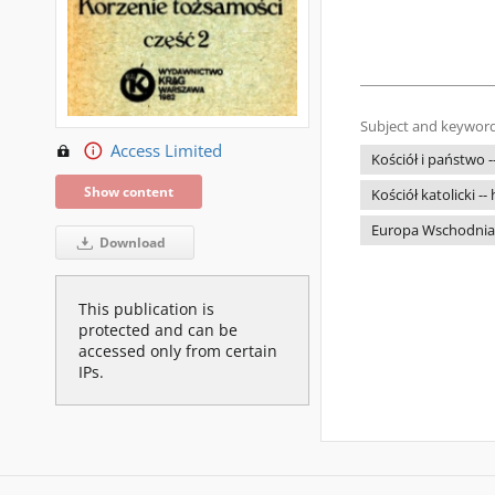
Subject and keyword
Access Limited
Kościół i państwo -
Show content
Kościół katolicki -
Europa Wschodnia --
Download
This publication is
protected and can be
accessed only from certain
IPs.