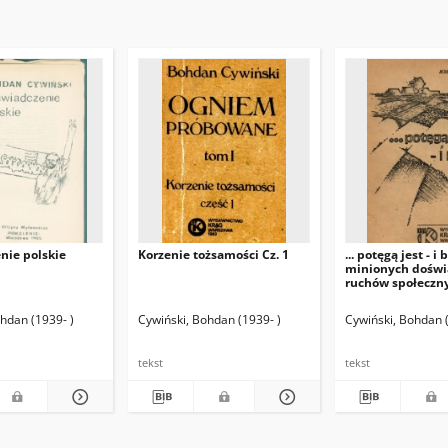
nie polskie
Korzenie tożsamości Cz. 1
... potęgą jest - i 
minionych doświ
ruchów społeczn
-2011) Przedm.
hdan (1939- )
Cywiński, Bohdan (1939- )
Cywiński, Bohdan (
tekst
tekst