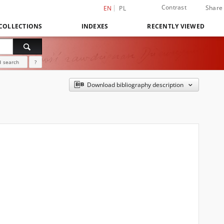
Contrast
Share
EN
PL
COLLECTIONS
INDEXES
RECENTLY VIEWED
 search
?
Download bibliography description