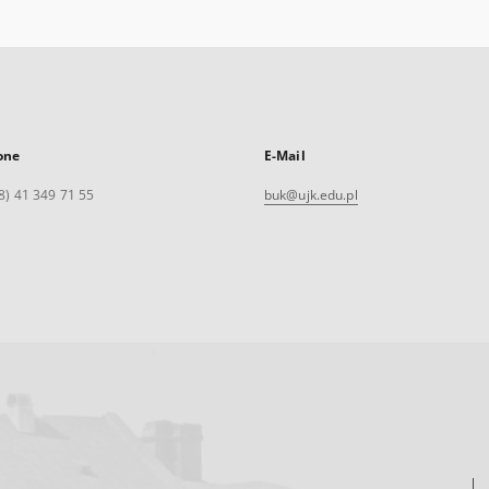
one
E-Mail
8) 41 349 71 55
buk@ujk.edu.pl